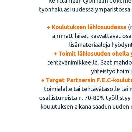
kehittämään työnhaun dokumentt
työnhakuasi uudessa ympäristössä L
+ Koulutuksen lähiosuudessa
(
ammattilaiset kasvattavat osaa
lisämateriaaleja hyödyn
+ Toimit lähiosuuden ohella 
tehtävänimikkeellä. Saat mahdoll
yhteistyö toimi
+ Target Partnersin F.E.C-koulu
toimialalle tai tehtävätasolle t
osallistuneista n. 70-80% työllistyy
koulutuksen aikana saadun uuden