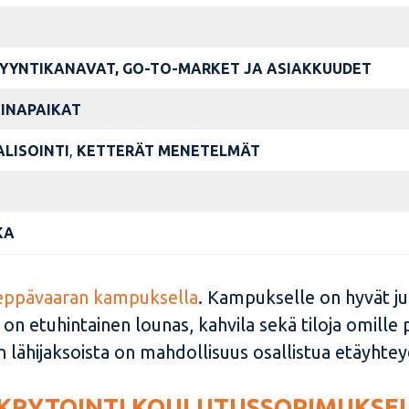
 MYYNTIKANAVAT, GO-TO-MARKET JA ASIAKKUUDET
KINAPAIKAT
ALISOINTI
,
KETTERÄT MENETELMÄT
KA
eppävaaran kampuksella
. Kampukselle on hyvät jul
a on etuhintainen lounas, kahvila sekä tiloja omille 
 lähijaksoista on mahdollisuus osallistua etäyhtey
KRYTOINTI KOULUTUSSOPIMUKSE