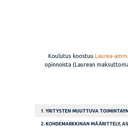
Koulutus koostuu
Laurea-amma
opinnoista (Laurean maksuttomat
1
.
YRITYSTEN MUUTTUVA TOIMINTAYM
2.
KOHDEMARKKINAN MÄÄRITTELY, A