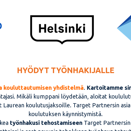
HYÖDYT TYÖNHAKIJALLE
ja kouluttautumisen yhdistelmä
.
Kartoitamme sin
ajasi. Mikäli kumppani löydetään, aloitat koululut
tut Laurean koulutusjaksoille. Target Partnersin asi
koulutuksen käynnistymistä.
ukea
työnhakusi tehostamiseen
Target Partnersin 