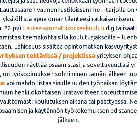
ejasi ja saat neuvoja tehokkaan työnhaun toteut
auttasaaren valmennustiloissamme – tarjolla on vi
yksilöllistä apua oman tilanteesi ratkaisemiseen.
n. 22 pv)
Laurea-ammattikorkeakoulun
digitalisaat
mistasi teemakohtaisilla koulutusjaksoilla – luento
täen. Lähiosuus sisältää opintomatkan kasvuyrity
yrityksen tehtävissä / projektissa
yrityksen ohja
isuuden näyttää osaamistasi ja soveltuvuuttasi yrit
i, on työsopimuksen solmiminen tämän jälkeen luo
tus
voi mahdollistaa sinulle uuden työpaikan löytä
ai muun henkilökohtaisen uratavoitteen toteuttam
 välittömästi koulutuksen aikana tai päättyessä. Ne
 osaamisen ja käytännön työkokemuksen edistänee
jälkeen.