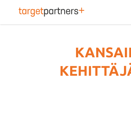
TargetPartners+
KANSAI
KEHITTÄJÄ