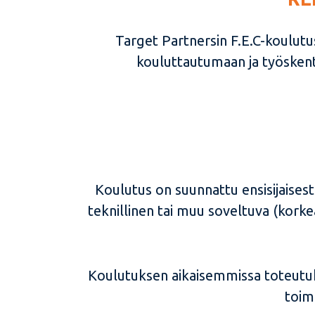
Target Partnersin F.E.C-koulutu
kouluttautumaan ja työskent
Koulutus on suunnattu ensisijaises
teknillinen tai muu soveltuva (korke
Koulutuksen aikaisemmissa toteutuksi
toim