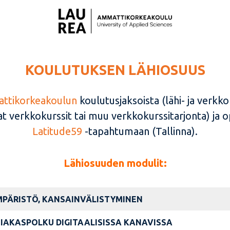
KOULUTUKSEN LÄHIOSUUS
ttikorkeakoulun
koulutusjaksoista (lähi- ja verkk
 verkkokurssit tai muu verkkokurssitarjonta) ja o
Latitude59
-tapahtumaan (Tallinna).
Lähiosuuden modulit:
PÄRISTÖ, KANSAINVÄLISTYMINEN
SIAKASPOLKU
DIGITAALISISSA KANAVISSA