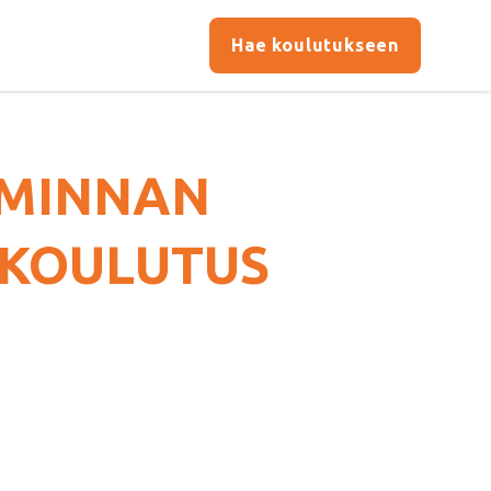
Hae koulutukseen
IMINNAN
 (KOULUTUS