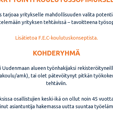
s tarjoaa yritykselle mahdollisuuden valita potent
elemään yrityksen tehtävissä – tavoitteena työsopi
Lisätietoa F.E.C-koulutuskonseptista.
KOHDERYHMÄ
ti Uudenmaan alueen työnhakijaksi rekisteröityneill
akoulu/amk), tai olet pätevöitynyt pitkän työkoke
tehtäviin.
ssa osallistujien keski-ikä on ollut noin 45 vuotta.
inut asiantuntija hakemassa uutta suuntaa työeläm