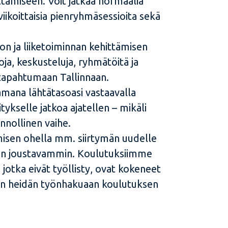
tamiseen. Voit jatkaa normaalia
ikoittaisia pienryhmäsessioita sekä
ion ja liiketoiminnan kehittämisen
ja, keskusteluja, ryhmätöitä ja
stapahtumaan Tallinnaan.
amana lähtätasoasi vastaavalla
ykselle jatkoa ajatellen – mikäli
nnollinen vaihe.
misen ohella mm. siirtymän uudelle
isen joustavammin. Koulutuksiimme
 jotka eivät työllisty, ovat kokeneet
n heidän työnhakuaan koulutuksen