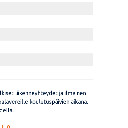
kiset liikenneyhteydet ja ilmainen
palavereille koulutuspäivien aikana.
dellä.
LLA