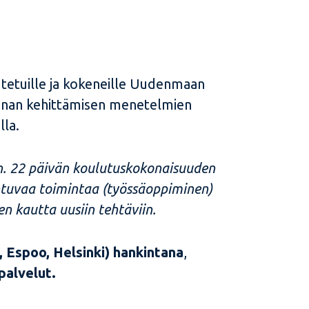
tetuille ja kokeneille Uudenmaan
iminnan kehittämisen menetelmien
lla.
ä n. 22 päivän koulutuskokonaisuuden
htuvaa toimintaa (työssäoppiminen)
n kautta uusiin tehtäviin.
 Espoo, Helsinki) hankintana
,
palvelut.