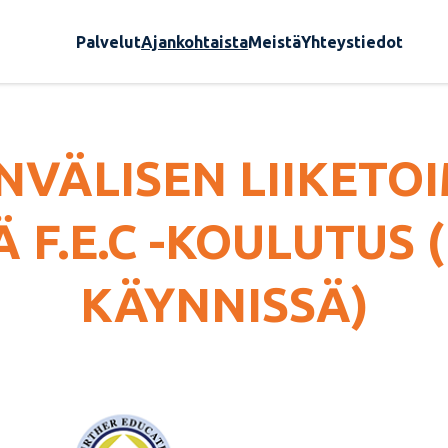
Palvelut
Ajankohtaista
Meistä
Yhteystiedot
NVÄLISEN LIIKETO
 F.E.C -KOULUTUS
KÄYNNISSÄ)