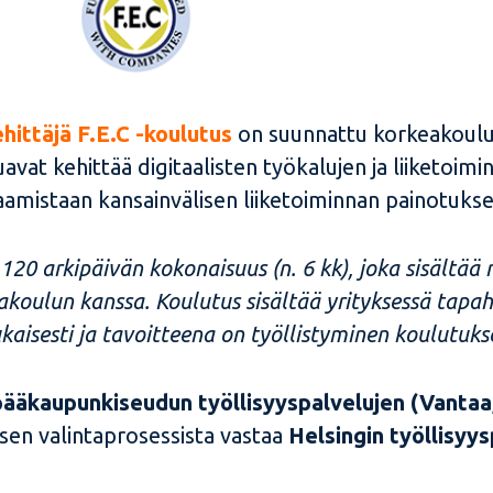
hittäjä F.E.C -koulutus
on suunnattu korkeakoulu
luavat kehittää digitaalisten työkalujen ja liiketo
amistaan kansainvälisen liiketoiminnan painotukse
 120 arkipäivän kokonaisuus (n. 6 kk), joka sisältä
koulun kanssa. Koulutus sisältää yrityksessä tapa
kaisesti ja tavoitteena on työllistyminen koulutukse
ääkaupunkiseudun työllisyyspalvelujen (Vantaa,
sen valintaprosessista vastaa
Helsingin työllisyys