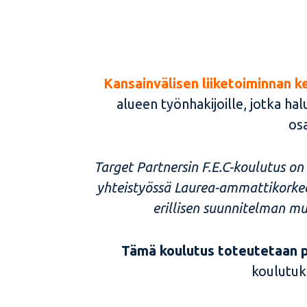
Kansainvälisen liiketoiminnan ke
alueen työnhakijoille, jotka ha
osa
Target Partnersin F.E.C-koulutus on
yhteistyössä Laurea-ammattikorkea
erillisen suunnitelman mu
Tämä koulutus toteutetaan p
koulutuk