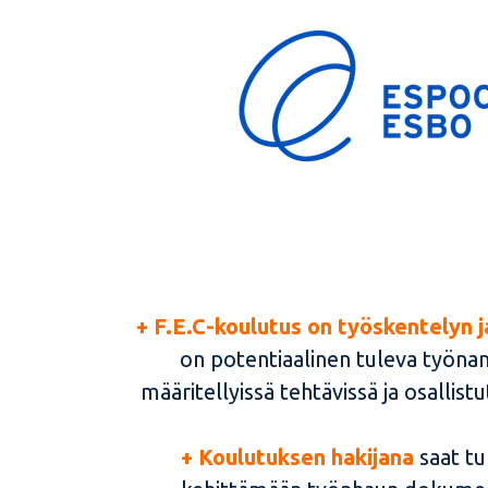
+
F.
E.C-koulutus on työskentelyn 
on potentiaalinen tuleva työnant
määritellyissä tehtävissä ja osallis
+ Koulutuksen hakijana
saat t