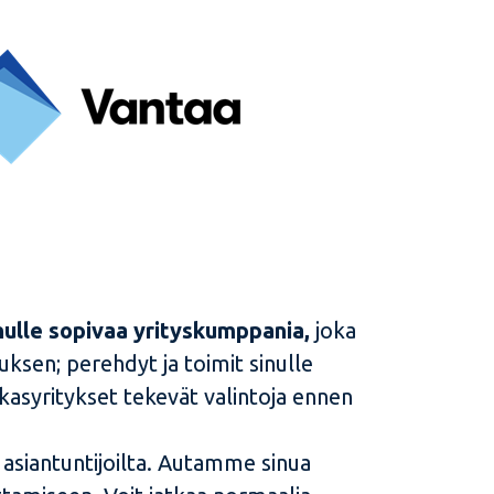
ulle sopivaa yrityskumppania,
joka
uksen; perehdyt ja toimit sinulle
akasyritykset tekevät valintoja ennen
asiantuntijoilta. Autamme sinua