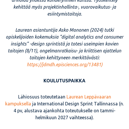
arvioida yhdessä kohderyhmien kanssa. Työskentely
kehittää myös projektinhallinta-, vuorovaikutus- ja
esiintymistaitoja.
Laurean asiantuntija Asko Mononen (2024) tutki
opiskelijoiden kokemuksia ”digital analytics and consumer
insights” -design sprintistä ja totesi useimpien kovien
taitojen (8/11), ongelmanratkaisu- ja kriittisen ajattelun
taitojen kehittyneen merkittävästi:
https://jdmdh.episciences.org/13481)
KOULUTUSPAIKKA
Lähiosuus toteutetaan
Laurean Leppävaaran
kampuksella
ja International Design Sprint Tallinnassa (n.
4 pv, alustava ajankohta toteutukselle on tammi-
helmikuun 2027 vaihteessa).