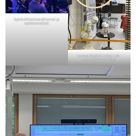
Ajankohtaistapahtumat ja
opintomatkat
Laurea Digital Living Lab -
opiskeluympäristö