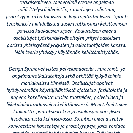
ratkaisemiseen. Menetelmä etenee ongelman
määrittelystä ideointiin, ratkaisujen valintaan,
prototyypin rakentamiseen ja käyttäjätestaukseen. Sprint-
työskentely mahdollistaa uusien ratkaisujen kehittämisen
päivissä kuukausien sijaan. Koulutuksen aikana
osallistujat työskentelevät aitojen yrityshaasteiden
parissa yhteistyössä yritysten ja asiantuntijoiden kanssa.
Näin teoria yhdistyy käytännön kehittämistyöhön
.
Design Sprint vahvistaa palvelumuotoilu-, innovointi- ja
ongelmanratkaisutaitoja sekä kehittää kykyä toimia
monialaisissa tiimeissä. Osallistujat oppivat
hyödyntämään käyttäjälähtöistä ajattelua, fasilitointia ja
nopeaa kokeilemista uusien tuotteiden, palveluiden ja
liiketoimintaratkaisujen kehittämisessä. Menetelmä tukee
luovuutta, päätöksentekoa ja asiakasymmärryksen
hyödyntämistä kehitystyössä. Sprintien aikana syntyy
konkreettisia konsepteja ja prototyyppejä, joita voidaan