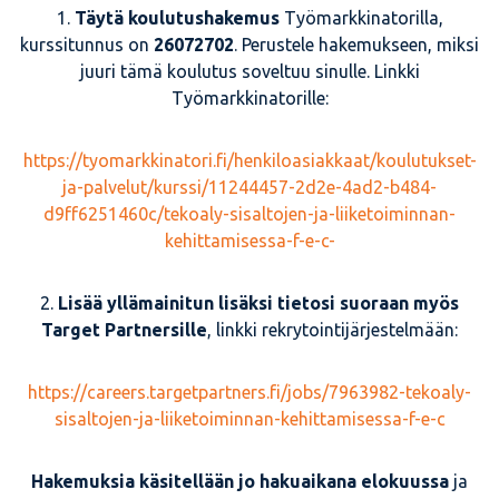
1.
Täytä koulutushakemus
Työmarkkinatorilla,
kurssitunnus on
26072702
. Perustele hakemukseen, miksi
juuri tämä koulutus soveltuu sinulle. Linkki
Työmarkkinatorille:
https://tyomarkkinatori.fi/henkiloasiakkaat/koulutukset-
ja-palvelut/kurssi/11244457-2d2e-4ad2-b484-
d9ff6251460c/tekoaly-sisaltojen-ja-liiketoiminnan-
kehittamisessa-f-e-c-
2.
Lisää yllämainitun lisäksi tietosi suoraan myös
Target Partnersille
, linkki rekrytointijärjestelmään:
https://careers.targetpartners.fi/jobs/7963982-tekoaly-
sisaltojen-ja-liiketoiminnan-kehittamisessa-f-e-c
Hakemuksia käsitellään jo hakuaikana elokuussa
ja