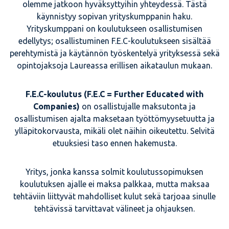
olemme jatkoon hyväksyttyihin yhteydessä. Tästä
käynnistyy sopivan yrityskumppanin haku.
Yrityskumppani on koulutukseen osallistumisen
edellytys; osallistuminen F.E.C-koulutukseen sisältää
perehtymistä ja käytännön työskentelyä yrityksessä sekä
opintojaksoja Laureassa erillisen aikataulun mukaan.
F.E.C-koulutus (F.E.C = Further Educated with
Companies)
on osallistujalle maksutonta ja
osallistumisen ajalta maksetaan työttömyysetuutta ja
ylläpitokorvausta, mikäli olet näihin oikeutettu. Selvitä
etuuksiesi taso ennen hakemusta.
Yritys, jonka kanssa solmit koulutussopimuksen
koulutuksen ajalle ei maksa palkkaa, mutta maksaa
tehtäviin liittyvät mahdolliset kulut sekä tarjoaa sinulle
tehtävissä tarvittavat välineet ja ohjauksen.