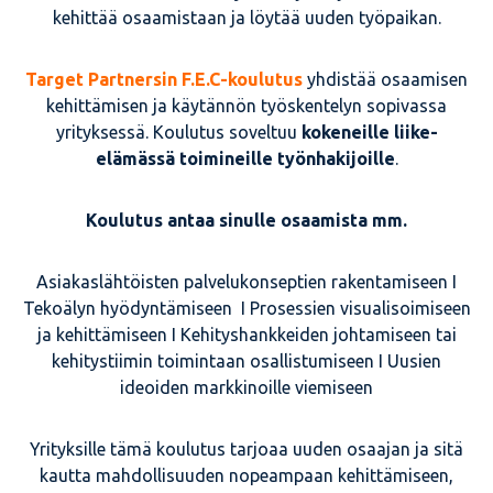
kehittää osaamistaan ja löytää uuden työpaikan.
Target Partnersin F.E.C-koulutus
yhdistää osaamisen
kehittämisen ja käytännön työskentelyn sopivassa
yrityksessä. Koulutus soveltuu
kokeneille liike-
elämässä toimineille työnhakijoille
.
Koulutus antaa sinulle osaamista mm.
Asiakaslähtöisten palvelukonseptien rakentamiseen I
Tekoälyn hyödyntämiseen I Prosessien visualisoimiseen
ja kehittämiseen I Kehityshankkeiden johtamiseen tai
kehitystiimin toimintaan osallistumiseen I Uusien
ideoiden markkinoille viemiseen
Yrityksille tämä koulutus tarjoaa uuden osaajan ja sitä
kautta mahdollisuuden nopeampaan kehittämiseen,