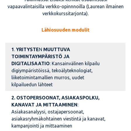
vapaavalintaisilla verkko-opinnnoilla (Laurean ilmainen
verkkokurssitarjonta).
Lähiosuuden modulit
1
.
YRITYSTE
N
MUUTTUVA
TOIMINTAYMPÄRISTÖ JA
DIGITALISAATIO
: Kansainvälinen kilpailu
digiympäristöissä, tekoälyteknologiat,
liiketoimintamallien murros, uudet
kilpailuedun lähteet
2.
OSTOPERSOONAT, ASIAKASPOLKU,
KANAVAT JA MITTAAMINEN
:
Asiakasanalyysi, ostajapersoonat,
asiakasryhmäkohtainen viestintä ja kanavat,
kampanjointi ja mittaaminen