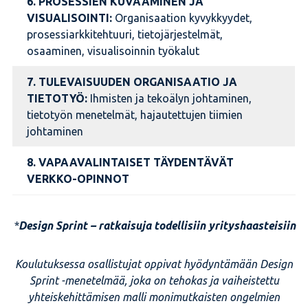
6. PROSESSIEN KUVAAMINEN JA
VISUALISOINTI:
Organisaation kyvykkyydet,
prosessiarkkitehtuuri, tietojärjestelmät,
osaaminen, visualisoinnin työkalut
7. TULEVAISUUDEN ORGANISAATIO JA
TIETOTYÖ:
Ihmisten ja tekoälyn johtaminen,
tietotyön menetelmät, hajautettujen tiimien
johtaminen
8. VAPAAVALINTAISET TÄYDENTÄVÄT
VERKKO-OPINNOT
*
Design Sprint – ratkaisuja todellisiin yrityshaasteisiin
Koulutuksessa osallistujat oppivat hyödyntämään Design
Sprint -menetelmää, joka on tehokas ja vaiheistettu
yhteiskehittämisen malli monimutkaisten ongelmien