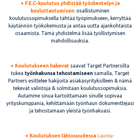
+
F.
E.C-koulutus yhdistää työskentelyn ja
kouluttautumisen
: osallistuminen
koulutussopimuksella tähtää työpimukseen, kerryttää
käytännön työkokemusta ja antaa uutta ajankohtaista
osaamista. Tämä yhdistelmä lisää työllistymisen
mahdollisuuksia.
+ Koulutukseen hakevat
saavat Target Partnersilta
tukea
työnhakunsa tehostamiseen
samalla, Target
Partners esittelee hakijoita asiakasyrityksilleen & nämä
tekevät valintoja & solmitaan koulutussopimuksia.
Autamme sinua kartoittamaan sinulle sopivaa
yrityskumppania, kehittämään työnhaun dokumenttejasi
ja tehostamaan yleistä työnhakuasi.
+ Koulutuksen lähiosuudessa
Laurea-