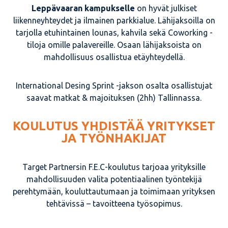
Leppävaaran kampukselle
on hyvät julkiset
liikenneyhteydet ja ilmainen parkkialue. Lähijaksoilla on
tarjolla etuhintainen lounas, kahvila sekä Coworking -
tiloja omille palavereille. Osaan lähijaksoista on
mahdollisuus osallistua etäyhteydellä.
International Desing Sprint -jakson osalta osallistujat
saavat matkat & majoituksen (2hh) Tallinnassa.
KOULUTUS YHDISTÄÄ YRITYKSET
JA TYÖNHAKIJAT
Target Partnersin F.E.C-koulutus tarjoaa yrityksille
mahdollisuuden valita potentiaalinen työntekijä
perehtymään, kouluttautumaan ja toimimaan yrityksen
tehtävissä – tavoitteena työsopimus.