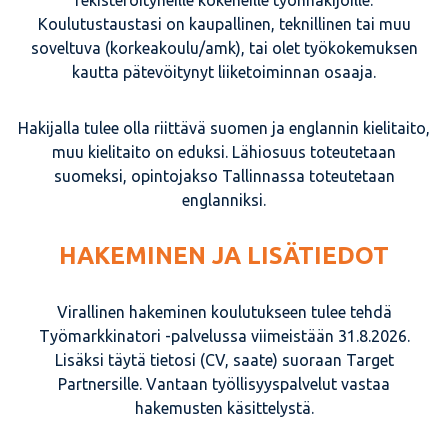
rekisteröityneille kokeneille työnhakijoille.
Koulutustaustasi on kaupallinen, teknillinen tai muu
soveltuva (korkeakoulu/amk), tai olet työkokemuksen
kautta pätevöitynyt liiketoiminnan osaaja.
Hakijalla tulee olla riittävä suomen ja englannin kielitaito,
muu kielitaito on eduksi. Lähiosuus toteutetaan
suomeksi, opintojakso Tallinnassa toteutetaan
englanniksi.
HAKEMINEN JA LISÄTIEDOT
Virallinen hakeminen koulutukseen tulee tehdä
Työmarkkinatori -palvelussa viimeistään 31.8.2026.
Lisäksi täytä tietosi (CV, saate) suoraan Target
Partnersille. Vantaan työllisyyspalvelut vastaa
hakemusten käsittelystä.