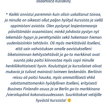
osaamista kullakin).
*
Kaikki onnistui paremmin kuin olisin uskaltanut toivoa,
ja minulla on oikeasti ollut paljon hyötyä kurssista ja siellä
oppimistani asioista. Olen pystynyt laajentamaanja
päivittämään osaamistani, minkä johdosta pystyn nyt
tekemään hypyn ja perehtymään sekä hakemaan hieman
uudenlaisiinkin tehtäviin. Oli myös merkittävää itselleni,
että sain vahvistuksen omalle aavistukselleni:
liiketoiminnan kehitystehtävät ja go-to markkinat ovat
suunta joka paitsi kiinnostaa myös sopii minulle
henkilökohtaisesti hyvin. Kouluttajat ja kurssilaiset olivat
mukavia ja tulivat mainiosti toimeen keskenään. Berliinin
reissu oli paitsi hauska, myös ammatillisesti ehkä
odottamattomankin hyödyllinen itselleni, erityisesti
Business Finlandin osuus ja se Berlin go-to markkinana
/vierailupäivä kokonaisuudessaan. Suurkiitokset vetäjille
hyvästä kurssista!