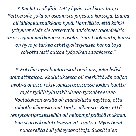
*
Koulutus oli järjestetty hyvin. Iso kiitos Target
Partnersille, jolla on osaamista järjestää kursseja. Laurea
oli lähiopetuspaikkana hyvä. Harmillista, että kaikki
yritykset eivät ole tarkemmin arvioineet taloudellisia
resurssejaan palkkaamisen osalta. Siitä huolimatta, kurssi
on hyvä ja tärkeä askel työllistymisen kannalta ja
toivottavasti auttaa työpaikan saamisessa.”
*
Erittäin hyvä koulutuskokonaisuus, joka lisäsi
ammattitaitoa. Koulutuksesta oli merkittävän paljon
hyötyä omissa rekrytointiprosesseissa joiden kautta
myös työllistyin vakituiseen työsuhteeseen.
Koulutuksen avulla oli mahdollista näyttää, että
minulla viimeisimmät tiedot aiheesta. Koin, että
rekrytointiprosesseihin oli helpompi päästä mukaan,
kun status koulutuksessa vrt. työtön. Myös head
huntereilta tuli yhteydenottoja. Suosittelen