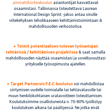
ammattikorkeakoulun
asiantuntijat kasvattavat
osaamistasi. Tallinnassa toteutettava Laurean
International Design Sprint -jakso antaa sinulle
viitekehyksen tehokkaaseen kehittämistoimintaan &
mahdollisuuden verkostoitua.
+ Toimit potentiaalisen tulevan työnantajan
tehtävissä / kehittämisen projektissa
& saat samalla
mahdollisuuden näyttää osaamistasi ja soveltuvuuttasi
yritykselle työsopimusta ajatellen.
+ Target Partnersin F.E.C-koulutus
voi mahdollistaa
siirtymisen uudelle toimialalle tai tehtävätasolle tai
muun henkilökohtaisen uratavoitteen toteuttamisen.
Koulutuksiimme osallistuneista n. 70-80% työllistyy
koulutuksen aikana tai päättyessä. Ne jotka eivät