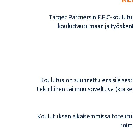
Target Partnersin F.E.C-koulutu
kouluttautumaan ja työskent
Koulutus on suunnattu ensisijaises
teknillinen tai muu soveltuva (korke
Koulutuksen aikaisemmissa toteutuksi
toim