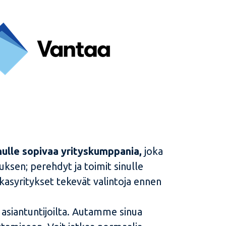
ulle sopivaa yrityskumppania,
joka
uksen; perehdyt ja toimit sinulle
akasyritykset tekevät valintoja ennen
asiantuntijoilta. Autamme sinua