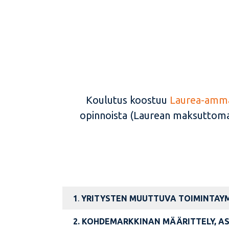
Koulutus koostuu
Laurea-amma
opinnoista (Laurean maksuttomat
1
.
YRITYSTEN MUUTTUVA TOIMINTAYM
2.
KOHDEMARKKINAN MÄÄRITTELY, A