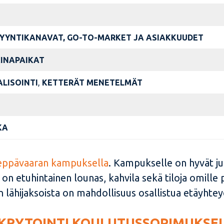
 MYYNTIKANAVAT, GO-TO-MARKET JA ASIAKKUUDET
KINAPAIKAT
ALISOINTI
,
KETTERÄT MENETELMÄT
KA
eppävaaran kampuksella
. Kampukselle on hyvät jul
a on etuhintainen lounas, kahvila sekä tiloja omille 
 lähijaksoista on mahdollisuus osallistua etäyhtey
KRYTOINTI KOULUTUSSOPIMUKSE