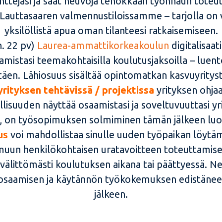
ejasi ja saat neuvoja tehokkaan työnhaun toteut
auttasaaren valmennustiloissamme – tarjolla on vi
yksilöllistä apua oman tilanteesi ratkaisemiseen.
n. 22 pv)
Laurea-ammattikorkeakoulun
digitalisaat
mistasi teemakohtaisilla koulutusjaksoilla – luento
täen. Lähiosuus sisältää opintomatkan kasvuyrity
yrityksen tehtävissä / projektissa
yrityksen ohja
isuuden näyttää osaamistasi ja soveltuvuuttasi yrit
i, on työsopimuksen solmiminen tämän jälkeen luo
tus
voi mahdollistaa sinulle uuden työpaikan löytä
ai muun henkilökohtaisen uratavoitteen toteuttam
 välittömästi koulutuksen aikana tai päättyessä. Ne
 osaamisen ja käytännön työkokemuksen edistänee
jälkeen.