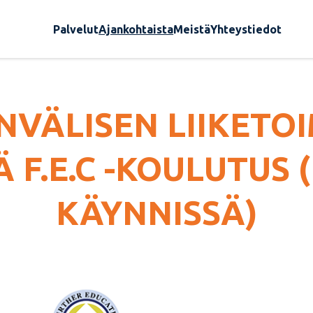
Palvelut
Ajankohtaista
Meistä
Yhteystiedot
NVÄLISEN LIIKETO
 F.E.C -KOULUTUS
KÄYNNISSÄ)