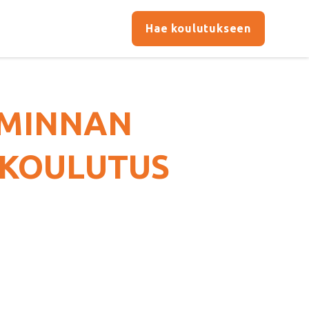
Hae koulutukseen
IMINNAN
 (KOULUTUS