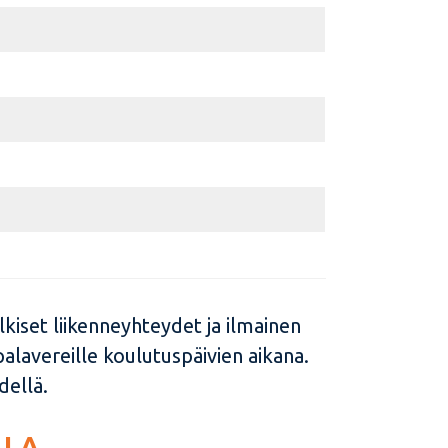
kiset liikenneyhteydet ja ilmainen
palavereille koulutuspäivien aikana.
dellä.
LLA