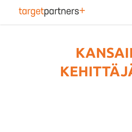
TargetPartners+
KANSAI
KEHITTÄJÄ