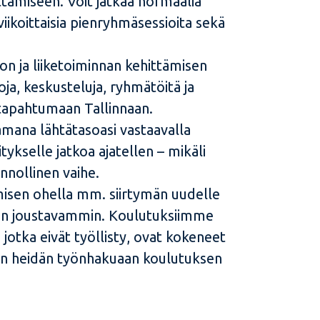
tamiseen. Voit jatkaa normaalia
ikoittaisia pienryhmäsessioita sekä
ion ja liiketoiminnan kehittämisen
ja, keskusteluja, ryhmätöitä ja
stapahtumaan Tallinnaan.
amana lähtätasoasi vastaavalla
ykselle jatkoa ajatellen – mikäli
nnollinen vaihe.
misen ohella mm. siirtymän uudelle
isen joustavammin. Koulutuksiimme
 jotka eivät työllisty, ovat kokeneet
n heidän työnhakuaan koulutuksen