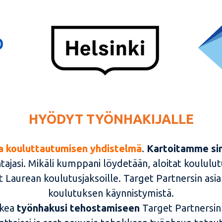
HYÖDYT TYÖNHAKIJALLE
ja kouluttautumisen yhdistelmä
.
Kartoitamme sin
ajasi. Mikäli kumppani löydetään, aloitat koululut
tut Laurean koulutusjaksoille. Target Partnersin asi
koulutuksen käynnistymistä.
ukea
työnhakusi tehostamiseen
Target Partnersin 