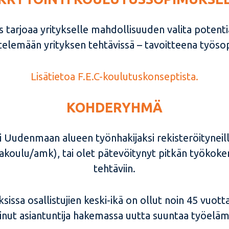
s tarjoaa yritykselle mahdollisuuden valita potent
elemään yrityksen tehtävissä – tavoitteena työsopi
Lisätietoa F.E.C-koulutuskonseptista.
KOHDERYHMÄ
ti Uudenmaan alueen työnhakijaksi rekisteröityneill
akoulu/amk), tai olet pätevöitynyt pitkän työkoke
tehtäviin.
ssa osallistujien keski-ikä on ollut noin 45 vuotta.
inut asiantuntija hakemassa uutta suuntaa työeläm