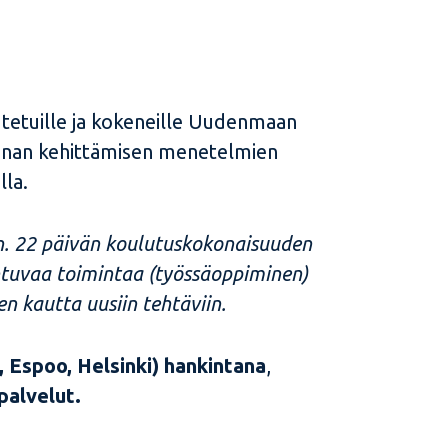
tetuille ja kokeneille Uudenmaan
iminnan kehittämisen menetelmien
lla.
ä n. 22 päivän koulutuskokonaisuuden
htuvaa toimintaa (työssäoppiminen)
n kautta uusiin tehtäviin.
 Espoo, Helsinki) hankintana
,
palvelut.