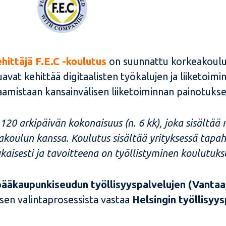
hittäjä F.E.C -koulutus
on suunnattu korkeakoulu
luavat kehittää digitaalisten työkalujen ja liiketo
amistaan kansainvälisen liiketoiminnan painotukse
 120 arkipäivän kokonaisuus (n. 6 kk), joka sisältä
koulun kanssa. Koulutus sisältää yrityksessä tapa
kaisesti ja tavoitteena on työllistyminen koulutukse
ääkaupunkiseudun työllisyyspalvelujen (Vantaa,
sen valintaprosessista vastaa
Helsingin työllisyys