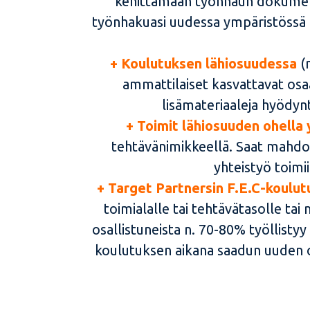
kehittämään työnhaun dokumentt
työnhakuasi uudessa ympäristössä L
+ Koulutuksen lähiosuudessa
(
ammattilaiset kasvattavat osaa
lisämateriaaleja hyödyn
+ Toimit lähiosuuden ohella 
tehtävänimikkeellä. Saat mahdoll
yhteistyö toimi
+ Target Partnersin F.E.C-koulu
toimialalle tai tehtävätasolle t
osallistuneista n. 70-80% työllistyy
koulutuksen aikana saadun uuden