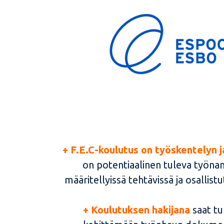
+
F.
E.C-koulutus on työskentelyn 
on potentiaalinen tuleva työnant
määritellyissä tehtävissä ja osallis
+ Koulutuksen hakijana
saat t