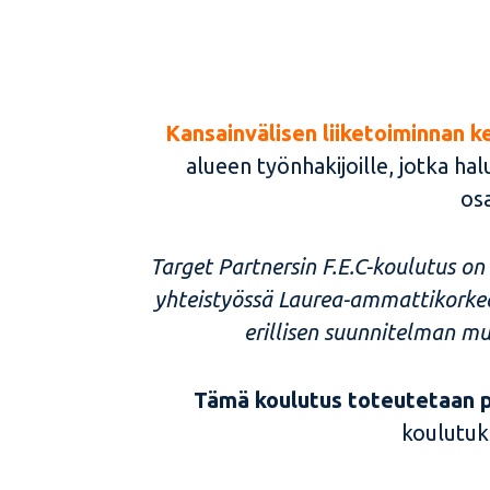
Kansainvälisen liiketoiminnan ke
alueen työnhakijoille, jotka ha
osa
Target Partnersin F.E.C-koulutus on
yhteistyössä Laurea-ammattikorkea
erillisen suunnitelman mu
Tämä koulutus toteutetaan p
koulutuk