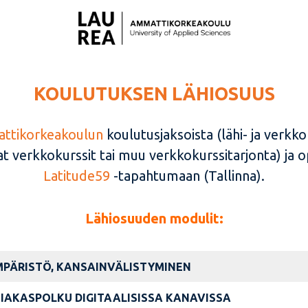
KOULUTUKSEN LÄHIOSUUS
ttikorkeakoulun
koulutusjaksoista (lähi- ja verkk
 verkkokurssit tai muu verkkokurssitarjonta) ja o
Latitude59
-tapahtumaan (Tallinna).
Lähiosuuden modulit:
PÄRISTÖ, KANSAINVÄLISTYMINEN
SIAKASPOLKU
DIGITAALISISSA KANAVISSA